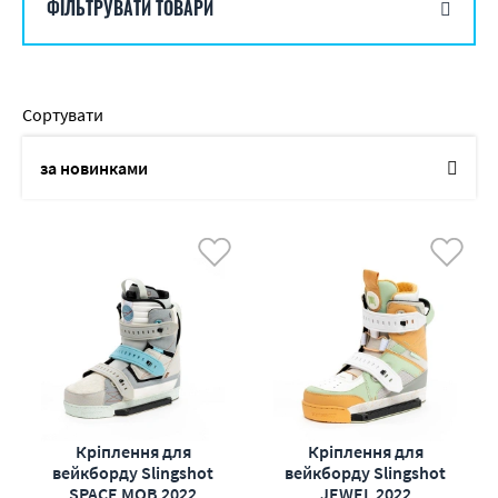
ФІЛЬТРУВАТИ ТОВАРИ
Сортувати
за новинками
по назві
від дешевих до дорогих
від дорогих до дешевих
по наявності
по акціям
Кріплення для
Кріплення для
вейкборду Slingshot
вейкборду Slingshot
SPACE MOB 2022
JEWEL 2022