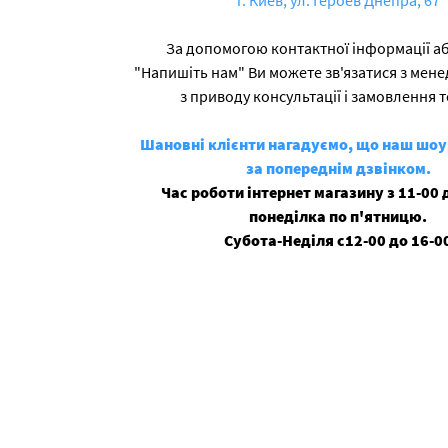
г. Киев, ул. Героев Днепра, 67
За допомогою контактної інформації а
"Напишіть нам" Ви можете зв'язатися з мен
з приводу консультації і замовлення т
Шановні клієнти нагадуємо, що наш шо
за попереднім дзвінком.
Час роботи інтернет магазину з 11-00 д
понеділка по п'ятницю.
Субота-Неділя с12-00 до 16-0