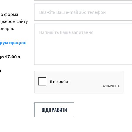
бо форма
еджером сайту
оварів.
урум працює
о 17-00 з
0
ВІДПРАВИТИ