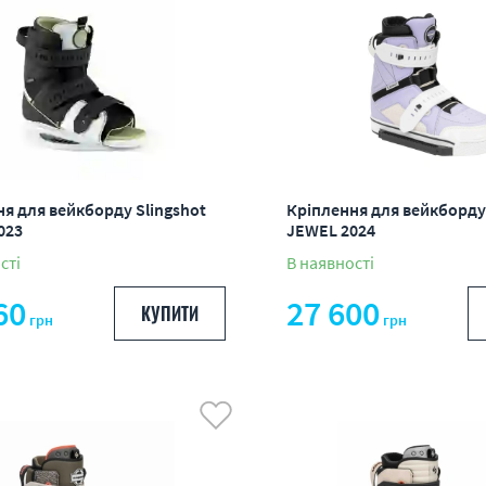
я для вейкборду Slingshot
Кріплення для вейкборду 
023
JEWEL 2024
сті
В наявності
60
27 600
КУПИТИ
грн
грн