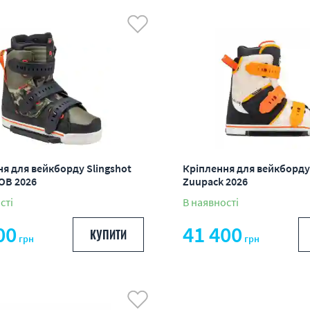
вих до дорогих
гих до дешевих
ості
м
я для вейкборду Slingshot
Кріплення для вейкборду 
OB 2026
Zuupack 2026
сті
В наявності
00
41 400
КУПИТИ
грн
грн