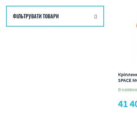
від деше
ФІЛЬТРУВАТИ ТОВАРИ
від доро
по наявн
по акція
Кріпленн
SPACE M
В наявно
41 4