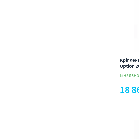
Кріпленн
Option 2
В наявно
18 8