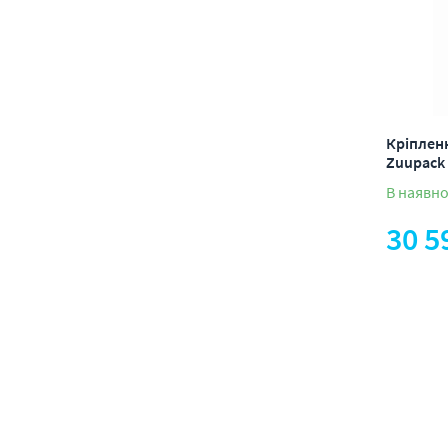
Кріпленн
Zuupack
В наявно
30 5