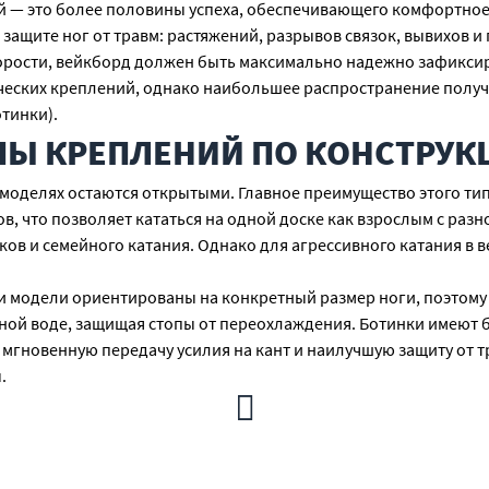
 — это более половины успеха, обеспечивающего комфортное,
ащите ног от травм: растяжений, разрывов связок, вывихов и
орости, вейкборд должен быть максимально надежно зафиксир
еских креплений, однако наибольшее распространение получи
тинки).
ПЫ КРЕПЛЕНИЙ ПО КОНСТРУК
 моделях остаются открытыми. Главное преимущество этого ти
, что позволяет кататься на одной доске как взрослым с разн
ков и семейного катания. Однако для агрессивного катания в 
и модели ориентированы на конкретный размер ноги, поэтому
ной воде, защищая стопы от переохлаждения. Ботинки имеют б
мгновенную передачу усилия на кант и наилучшую защиту от 
.
ется серьезным нагрузкам и износу. Поэтому всегда тщательн
 от досадных вывихов и продлит срок службы самих ботинок.
НОВИДНОСТИ СИСТЕМ ФИКС