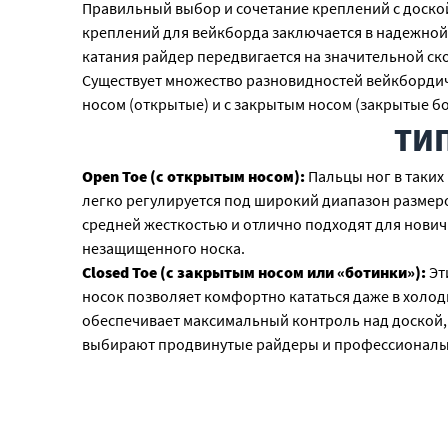
Правильный выбор и сочетание креплений с доской
креплений для вейкборда заключается в надежной з
катания райдер передвигается на значительной ск
Существует множество разновидностей вейкбордич
носом (открытые) и с закрытым носом (закрытые бо
ТИ
Open Toe (с открытым носом):
Пальцы ног в таких
легко регулируется под широкий диапазон размеров
средней жесткостью и отлично подходят для нович
незащищенного носка.
Closed Toe (с закрытым носом или «ботинки»):
Эт
носок позволяет комфортно кататься даже в холод
обеспечивает максимальный контроль над доской, 
выбирают продвинутые райдеры и профессионалы
Полезный совет:
В воде любое снаряжение подверга
выходом на воду — это убережет ваши голеностопы
РАЗ