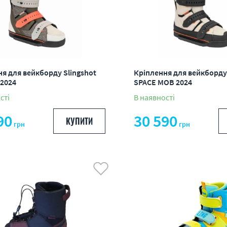
я для вейкборду Slingshot
Кріплення для вейкборду 
 2024
SPACE MOB 2024
сті
В наявності
90
30 590
КУПИТИ
грн
грн