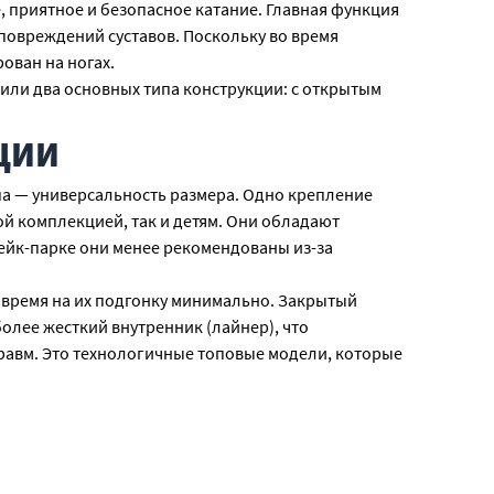
 приятное и безопасное катание. Главная функция
 повреждений суставов. Поскольку во время
ован на ногах.
ли два основных типа конструкции: с открытым
ЦИИ
па — универсальность размера. Одно крепление
ой комплекцией, так и детям. Они обладают
вейк-парке они менее рекомендованы из-за
 время на их подгонку минимально. Закрытый
олее жесткий внутренник (лайнер), что
травм. Это технологичные топовые модели, которые
о затягивайте и зашнуровывайте крепления перед
АЦИИ