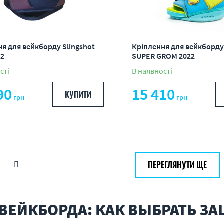
я для вейкборду Slingshot
Кріплення для вейкборду 
22
SUPER GROM 2022
сті
В наявності
90
15 410
КУПИТИ
грн
грн
ПЕРЕГЛЯНУТИ ЩЕ
ВЕЙКБОРДА: КАК ВЫБРАТЬ З