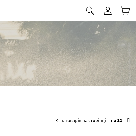
К-ть товарів на сторінці
по 12
по 24