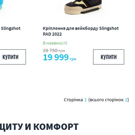
Slingshot
Кріплення для вейкборду Slingshot
RAD 2022
В наявності
28 750
грн
19 999
КУПИТИ
КУПИТИ
грн
Сторінка
1
(всього сторінок
2
)
АЩИТУ И КОМФОРТ