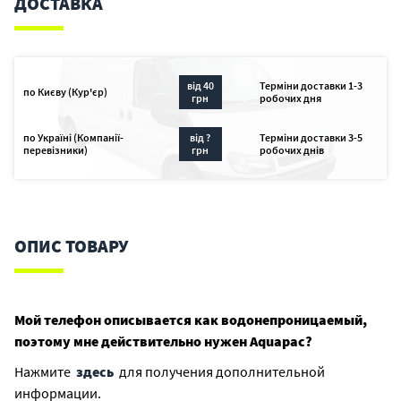
ДОСТАВКА
від 40
Терміни доставки 1-3
по Києву (Кур'єр)
грн
робочих дня
по Україні (Компанії-
від ?
Терміни доставки 3-5
перевізники)
грн
робочих днів
ОПИС ТОВАРУ
Мой телефон описывается как водонепроницаемый,
поэтому мне действительно нужен Aquapac?
Нажмите
здесь
для получения дополнительной
информации.