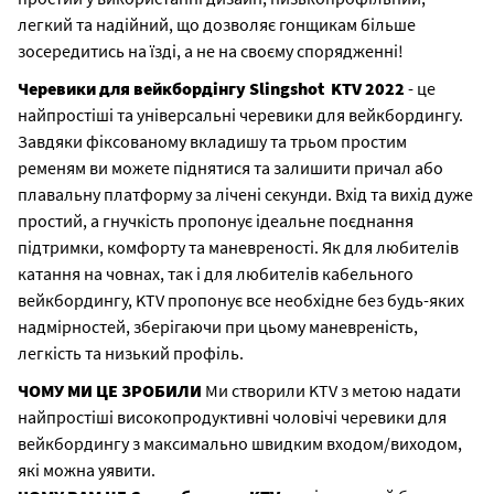
легкий та надійний, що дозволяє гонщикам більше
зосередитись на їзді, а не на своєму спорядженні!
Черевики для вейкбордінгу
Slingshot KTV 2022
- це
найпростіші та універсальні черевики для вейкбордингу.
Завдяки фіксованому вкладишу та трьом простим
ременям ви можете піднятися та залишити причал або
плавальну платформу за лічені секунди. Вхід та вихід дуже
простий, а гнучкість пропонує ідеальне поєднання
підтримки, комфорту та маневреності. Як для любителів
катання на човнах, так і для любителів кабельного
вейкбордингу, KTV пропонує все необхідне без будь-яких
надмірностей, зберігаючи при цьому маневреність,
легкість та низький профіль.
ЧОМУ МИ ЦЕ ЗРОБИЛИ
Ми створили KTV з метою надати
найпростіші високопродуктивні чоловічі черевики для
вейкбордингу з максимально швидким входом/виходом,
які можна уявити.