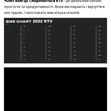
ЧОМУ ВАМ ЦЕ Сподобається KTV
- це ідеальний баланс
простоти та продуктивності. Вони виглядають і відчуття в
них чудові, і прослужать вам кілька сезонів.