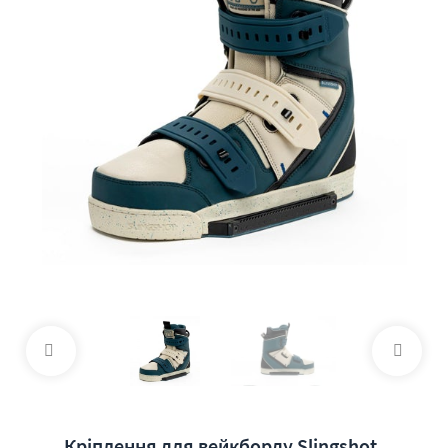
Кріплення для вейкборду Slingshot