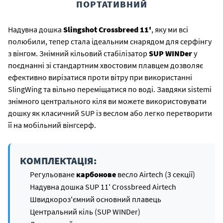
ПОРТАТИВНИЙ
Надувна дошка
Slingshot Crossbreed 11'
, яку ми всі
полюбили, тепер стала ідеальним снарядом для серфінгу
з вінгом. Знімний кільовий стабілізатор
SUP WINDer
у
поєднанні зі стандартним хвостовим плавцем дозволяє
ефективно вирізатися проти вітру при використанні
SlingWing та вільно переміщатися по воді. Завдяки sistemі
знімного центрального кіля ви можете використовувати
дошку як класичний SUP із веслом або легко перетворити
її на мобільний вінгсерф.
КОМПЛЕКТАЦІЯ:
Регульоване
карбонове
весло Airtech (3 секції)
Надувна дошка SUP 11' Crossbreed Airtech
Швидкороз'ємний основний плавець
Центральний кіль (SUP WINDer)