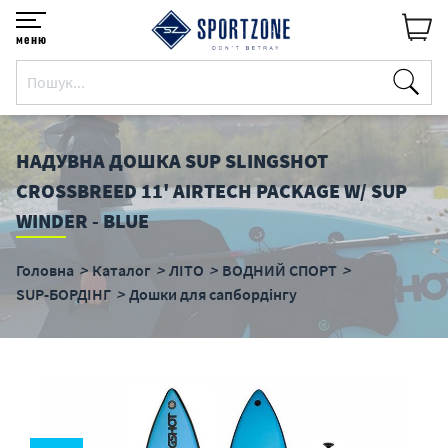
меню
НАДУВНА ДОШКА SUP SLINGSHOT
CROSSBREED 11' AIRTECH PACKAGE W/ SUP
WINDER - BLUE
Головна
Каталог
ЛІТО
ВОДНИЙ СПОРТ
SUP-БОРДІНГ
Дошки для сапбордінгу