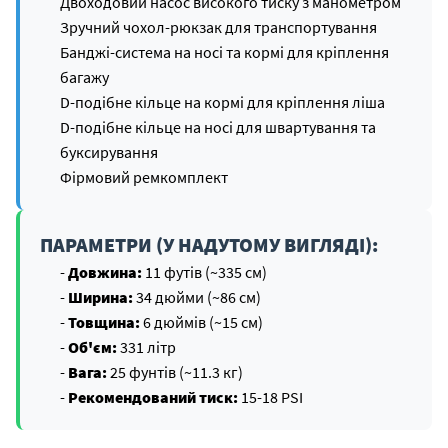
Двоходовий насос високого тиску з манометром
Зручний чохол-рюкзак для транспортування
Банджі-система на носі та кормі для кріплення
багажу
D-подібне кільце на кормі для кріплення ліша
D-подібне кільце на носі для швартування та
буксирування
Фірмовий ремкомплект
ПАРАМЕТРИ (У НАДУТОМУ ВИГЛЯДІ):
-
Довжина:
11 футів (~335 см)
-
Ширина:
34 дюйми (~86 см)
-
Товщина:
6 дюймів (~15 см)
-
Об'єм:
331 літр
-
Вага:
25 фунтів (~11.3 кг)
-
Рекомендований тиск:
15-18 PSI