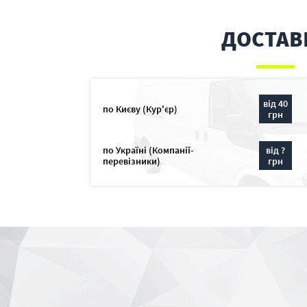
ДОСТАВ
від 40
по Києву (Кур'єр)
грн
по Україні (Компанії-
від ?
перевізники)
грн