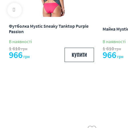
Футболка Mystic Sneaky Tanktop Purple
Майка Mystic
Passion
В наявності
В наявності
1 610
1 610
грн
грн
966
966
КУПИТИ
грн
грн