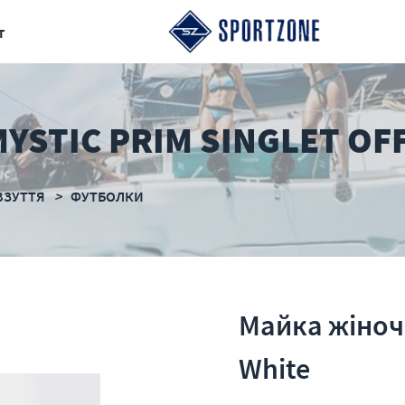
т
YSTIC PRIM SINGLET OF
ВЗУТТЯ
ФУТБОЛКИ
Майка жіноча
White