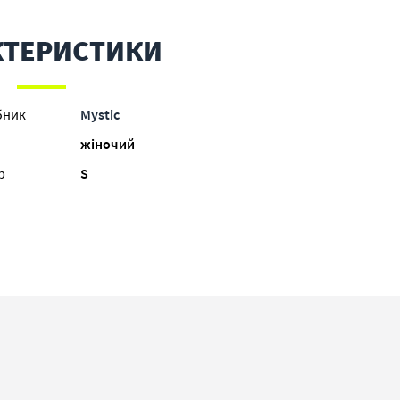
КТЕРИСТИКИ
бник
Mystic
жіночий
р
S