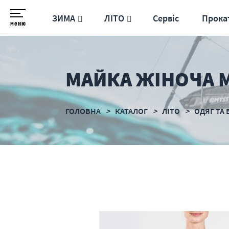
ЗИМА
ЛІТО
Сервіс
Прока
меню
МАЙКА ЖІНОЧА M
ГОЛОВНА
КАТАЛОГ
ЛІТО
ОДЯГ ТА 