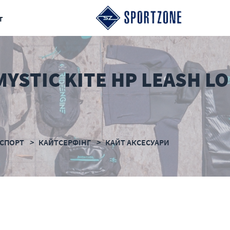
т
YSTIC KITE HP LEASH L
СПОРТ
КАЙТСЕРФІНГ
КАЙТ АКСЕСУАРИ