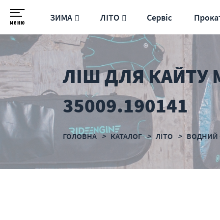
ЗИМА
ЛІТО
Сервіс
Прока
меню
ЛІШ ДЛЯ КАЙТУ M
35009.190141
ГОЛОВНА
КАТАЛОГ
ЛІТО
ВОДНИЙ 