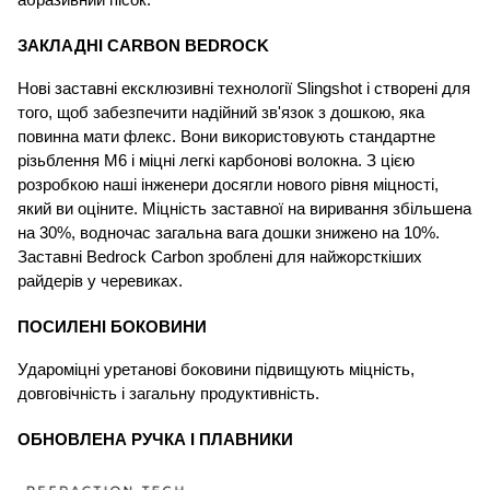
абразивний пісок.
ЗАКЛАДНІ CARBON BEDROCK
Нові заставні ексклюзивні технології Slingshot і створені для 
того, щоб забезпечити надійний зв'язок з дошкою, яка 
повинна мати флекс. Вони використовують стандартне 
різьблення М6 і міцні легкі карбонові волокна. З цією 
розробкою наші інженери досягли нового рівня міцності, 
який ви оціните. Міцність заставної на виривання збільшена 
на 30%, водночас загальна вага дошки знижено на 10%. 
Заставні Bedrock Carbon зроблені для найжорсткіших 
райдерів у черевиках.
ПОСИЛЕНІ БОКОВИНИ 
Удароміцні уретанові боковини підвищують міцність, 
довговічність і загальну продуктивність.
ОБНОВЛЕНА РУЧКА І ПЛАВНИКИ