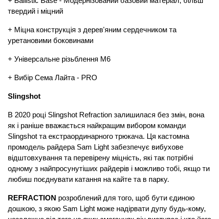
+ Ballistic Base - Модернізований базовий матеріал, більш 
твердий і міцний
+ Міцна конструкція з дерев'яним сердечником та 
уретановими боковинами
+ Універсальне різьблення М6
+ Вибір Сема Лайта - PRO
Slingshot
В 2020 році Slingshot Refraction залишилася без змін, вона 
як і раніше вважається найкращим вибором команди 
Slingshot та екстраординарного трюкача. Ця кастомна 
промодель райдера Sam Light забезпечує вибухове 
відштовхування та перевірену міцність, які так потрібні 
одному з найпросунутіших райдерів і можливо тобі, якщо ти 
любиш поєднувати катання на кайте та в парку. 
REFRACTION 
розроблений для того, щоб бути єдиною 
дошкою, з якою Sam Light може надірвати дупу будь-кому, 