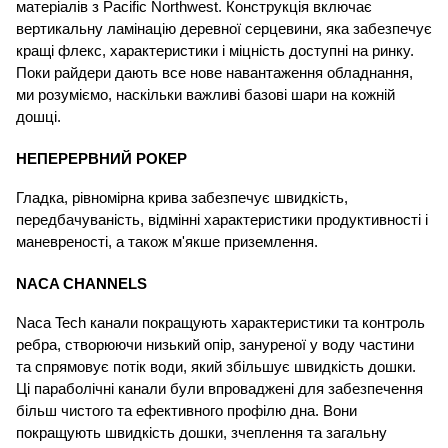
матеріалів з Pacific Northwest. Конструкція включає 
вертикальну ламінацію деревної серцевини, яка забезпечує 
кращі флекс, характеристики і міцність доступні на ринку. 
Поки райдери дають все нове навантаження обладнання, 
ми розуміємо, наскільки важливі базові шари на кожній 
дошці. 
НЕПЕРЕРВНИЙ РОКЕР
Гладка, рівномірна крива забезпечує швидкість, 
передбачуваність, відмінні характеристики продуктивності і 
маневреності, а також м'якше приземлення. 
NACA CHANNELS
Naca Tech канали покращують характеристики та контроль 
ребра, створюючи низький опір, зануреної у воду частини 
та спрямовує потік води, який збільшує швидкість дошки. 
Ці параболічні канали були впроваджені для забезпечення 
більш чистого та ефективного профілю дна. Вони 
покращують швидкість дошки, зчеплення та загальну 