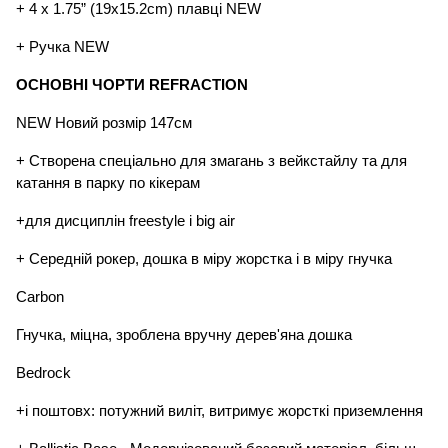
+ 4 x 1.75” (19x15.2cm) плавці NEW
+ Ручка NEW
ОСНОВНІ ЧОРТИ REFRACTION
NEW Новий розмір 147см
+ Створена спеціально для змагань з вейкстайлу та для 
катання в парку по кікерам
+для дисциплін freestyle і big air
+ Середній рокер, дошка в міру жорстка і в міру гнучка
Carbon
Гнучка, міцна, зроблена вручну дерев'яна дошка
Bedrock
+і поштовх: потужний виліт, витримує жорсткі приземлення 