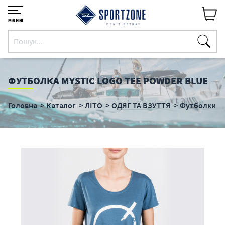
меню
ФУТБОЛКА MYSTIC LOGO TEE POWDER BLUE
Головна
Каталог
ЛІТО
ОДЯГ ТА ВЗУТТЯ
Футболки