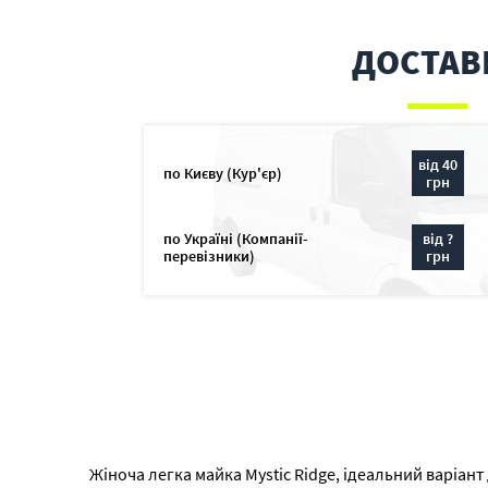
ДОСТАВ
від 40
по Києву (Кур'єр)
грн
по Україні (Компанії-
від ?
перевізники)
грн
Жіноча легка майка Mystic Ridge, ідеальний варіант 