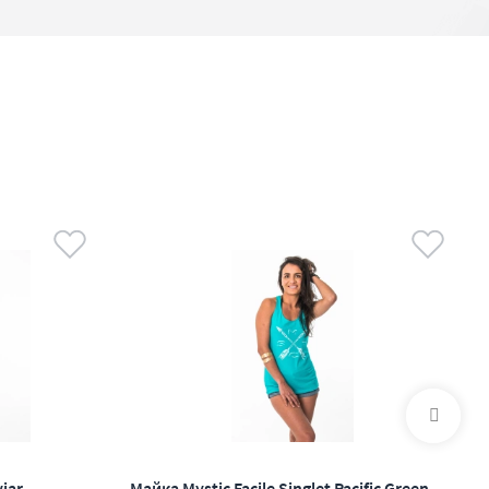
viar
Майка Mystic Facile Singlet Pacific Green