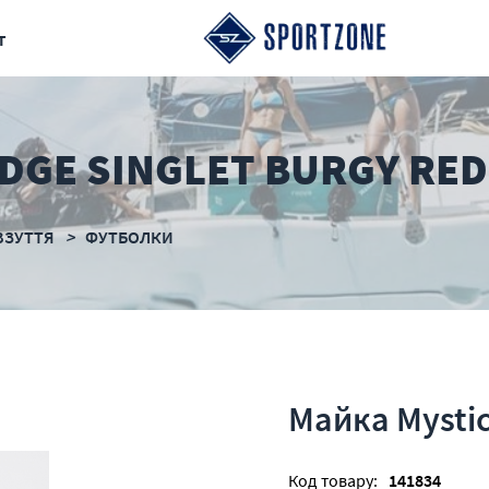
т
DGE SINGLET BURGY RED
ВЗУТТЯ
ФУТБОЛКИ
Майка Mystic
Код товару:
141834