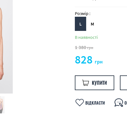
Розмір :
L
M
В наявності
1 380
грн
828
грн
КУПИТИ
ВІДКЛАСТИ
О