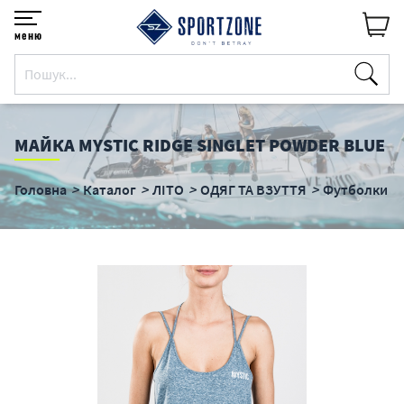
меню
МАЙКА MYSTIC RIDGE SINGLET POWDER BLUE
Головна
Каталог
ЛІТО
ОДЯГ ТА ВЗУТТЯ
Футболки