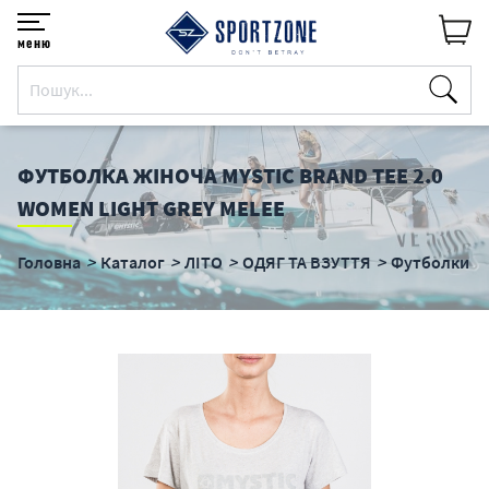
меню
ФУТБОЛКА ЖІНОЧА MYSTIC BRAND TEE 2.0
WOMEN LIGHT GREY MELEE
Головна
Каталог
ЛІТО
ОДЯГ ТА ВЗУТТЯ
Футболки