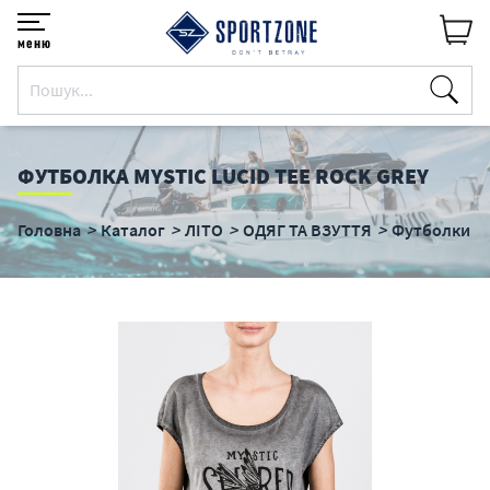
меню
ФУТБОЛКА MYSTIC LUCID TEE ROCK GREY
Головна
Каталог
ЛІТО
ОДЯГ ТА ВЗУТТЯ
Футболки