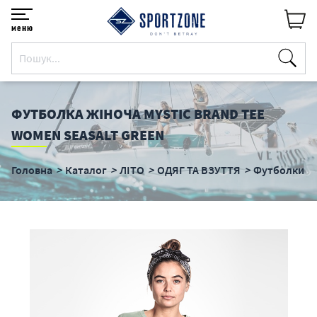
меню
ФУТБОЛКА ЖІНОЧА MYSTIC BRAND TEE
WOMEN SEASALT GREEN
Головна
Каталог
ЛІТО
ОДЯГ ТА ВЗУТТЯ
Футболки