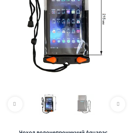
Чохол водонепроникний Aquapac