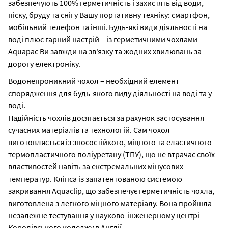
забезпечують 100% герметичність і захистять від води,
піску, бруду та снігу Вашу портативну техніку: смартфон,
мобільний телефон та інші. Будь-які види діяльності на
воді плюс гарний настрій – із герметичними чохлами
Aquapac Ви завжди на зв'язку та жодних хвилювань за
дорогу електроніку.
Водонепроникний чохол – необхідний елемент
спорядження для будь-якого виду діяльності на воді та у
воді.
Надійність чохлів досягається за рахунок застосування
сучасних матеріалів та технологій. Сам чохол
виготовляється із зносостійкого, міцного та еластичного
термопластичного поліуретану (ТПУ), що не втрачає своїх
властивостей навіть за екстремальних мінусових
температур. Кліпса із запатентованою системою
закривання Aquaclip, що забезпечує герметичність чохла,
виготовлена ​​з легкого міцного матеріалу. Вона пройшла
незалежне тестування у науково-інженерному центрі
Королівського коледжу в Англії.