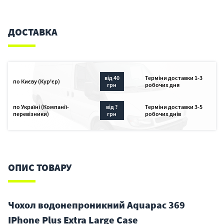
ДОСТАВКА
від 40
Терміни доставки 1-3
по Києву (Кур'єр)
грн
робочих дня
по Україні (Компанії-
від ?
Терміни доставки 3-5
перевізники)
грн
робочих днів
ОПИС ТОВАРУ
Чохол водонепроникний Aquapac 369
IPhone Plus Extra Large Case