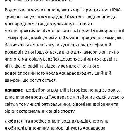
Водозахисні чохли відповідають мірі герметичності IPX8 –
тривале занурення у воду до 10 метрів – відповідно до
міжнародного стандарту захисту IEC 60529.
Чохли практично нічого не важать і прості у використанні
– смартфон, поміщений у цей чохол, працює так само, як і
без чохла. Якість зв'язку та чутність при телефонній
розмові не погіршуються, а вікно для камери з оптично
чистого матеріалу Lenzflex дозволяє знімати яскраві та
чіткі фотографії та відео. У комплект кожного
водонепроникного чохла Aquapac входить шийний
шнурок, що регулюється.
Aquapac
- це фабрика в Англії з історією понад 30 років.
Власниками продукції Aquapac є мільйони людей з усього
світу, у тому числі рятувальники, відомі мандрівники та
зірки екстремальних видів спорту.
Любителі та професіонали водних видів спорту та
любителі відпочинку на морі цінують Aquapac за