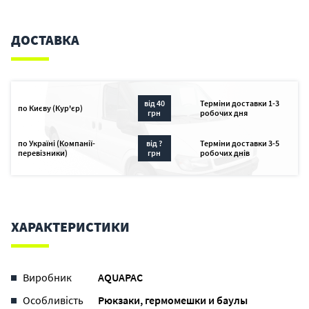
ДОСТАВКА
від 40
Терміни доставки 1-3
по Києву (Кур'єр)
грн
робочих дня
по Україні (Компанії-
від ?
Терміни доставки 3-5
перевізники)
грн
робочих днів
ХАРАКТЕРИСТИКИ
Виробник
AQUAPAC
Особливість
Рюкзаки, гермомешки и баулы