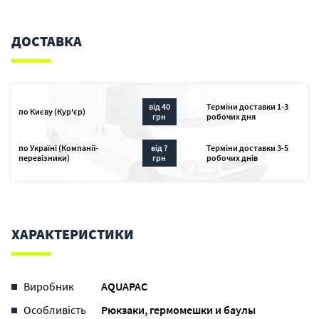
ДОСТАВКА
від 40
Терміни доставки 1-3
по Києву (Кур'єр)
грн
робочих дня
по Україні (Компанії-
від ?
Терміни доставки 3-5
перевізники)
грн
робочих днів
ХАРАКТЕРИСТИКИ
Виробник
AQUAPAC
Особливість
Рюкзаки, гермомешки и баулы