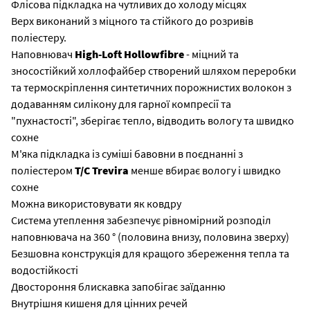
Флісова підкладка на чутливих до холоду місцях
Верх виконаний з міцного та стійкого до розривів
поліестеру.
Наповнювач
High-Loft Hollowfibre
- міцний та
зносостійкий холлофайбер створений шляхом переробки
та термоскріплення синтетичних порожнистих волокон з
додаванням силікону для гарної компресії та
"пухнастості", зберігає тепло, відводить вологу та швидко
сохне
М'яка підкладка із суміші бавовни в поєднанні з
поліестером
T/C Trevira
менше вбирає вологу і швидко
сохне
Можна використовувати як ковдру
Система утеплення забезпечує рівномірний розподіл
наповнювача на 360 ° (половина внизу, половина зверху)
Безшовна конструкція для кращого збереження тепла та
водостійкості
Двостороння блискавка запобігає заїданню
Внутрішня кишеня для цінних речей