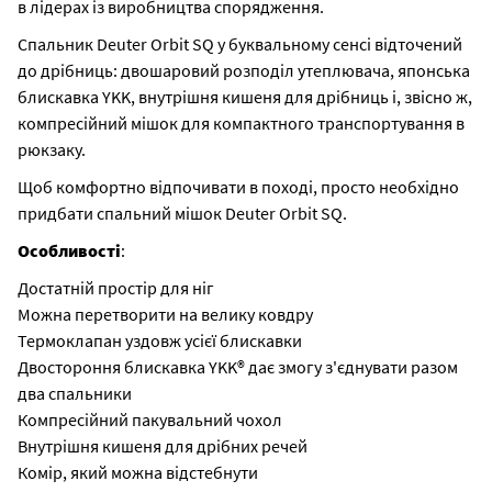
в лідерах із виробництва спорядження.
Спальник Deuter Orbit SQ у буквальному сенсі відточений
до дрібниць: двошаровий розподіл утеплювача, японська
блискавка YKK, внутрішня кишеня для дрібниць і, звісно ж,
компресійний мішок для компактного транспортування в
рюкзаку.
Щоб комфортно відпочивати в поході, просто необхідно
придбати спальний мішок Deuter Orbit SQ.
Особливості
:
Достатній простір для ніг
Можна перетворити на велику ковдру
Термоклапан уздовж усієї блискавки
Двостороння блискавка YKK® дає змогу з'єднувати разом
два спальники
Компресійний пакувальний чохол
Внутрішня кишеня для дрібних речей
Комір, який можна відстебнути