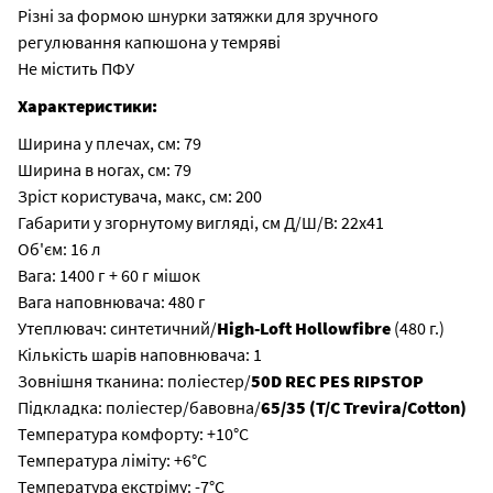
Різні за формою шнурки затяжки для зручного
регулювання капюшона у темряві
Не містить ПФУ
Характеристики:
Ширина у плечах, см: 79
Ширина в ногах, см: 79
Зріст користувача, макс, см: 200
Габарити у згорнутому вигляді, см Д/Ш/В: 22х41
Об'єм: 16 л
Вага: 1400 г + 60 г мішок
Вага наповнювача: 480 г
Утеплювач: синтетичний/
High-Loft Hollowfibre
(480 г.)
Кількість шарів наповнювача: 1
Зовнішня тканина: поліестер/
50D REC PES RIPSTOP
Підкладка: поліестер/бавовна/
65/35 (T/C Trevira/Cotton)
Температура комфорту: +10°C
Температура ліміту: +6°C
Температура екстріму: -7°C