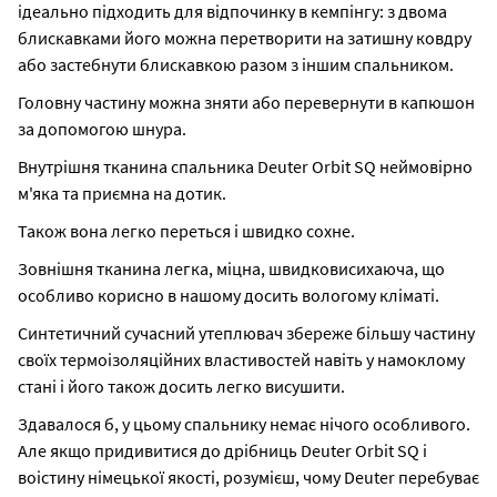
ідеально підходить для відпочинку в кемпінгу: з двома
блискавками його можна перетворити на затишну ковдру
або застебнути блискавкою разом з іншим спальником.
Головну частину можна зняти або перевернути в капюшон
за допомогою шнура.
Внутрішня тканина спальника Deuter Orbit SQ неймовірно
м'яка та приємна на дотик.
Також вона легко переться і швидко сохне.
Зовнішня тканина легка, міцна, швидковисихаюча, що
особливо корисно в нашому досить вологому кліматі.
Синтетичний сучасний утеплювач збереже більшу частину
своїх термоізоляційних властивостей навіть у намоклому
стані і його також досить легко висушити.
Здавалося б, у цьому спальнику немає нічого особливого.
Але якщо придивитися до дрібниць Deuter Orbit SQ і
воістину німецької якості, розумієш, чому Deuter перебуває