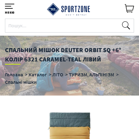
меню
СПАЛЬНИЙ МІШОК DEUTER ORBIT SQ +6°
КОЛІР 6321 CARAMEL-TEAL ЛІВИЙ
Головна
Каталог
ЛІТО
ТУРИЗМ, АЛЬПІНІЗМ
Спальні мішки