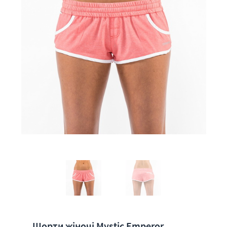
Шорти жіночі Mystic Emperor