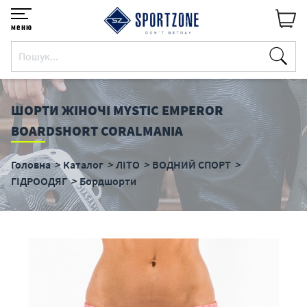
меню
ШОРТИ ЖІНОЧІ MYSTIC EMPEROR
BOARDSHORT CORALMANIA
Головна
Каталог
ЛІТО
ВОДНИЙ СПОРТ
ГІДРООДЯГ
Бордшорти