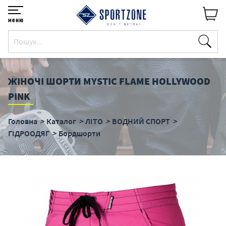
меню
ЖІНОЧІ ШОРТИ MYSTIC FLAME HOLLYWOOD
PINK
Головна
Каталог
ЛІТО
ВОДНИЙ СПОРТ
ГІДРООДЯГ
Бордшорти