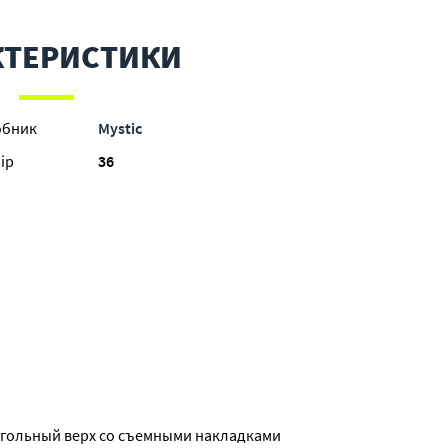
КТЕРИСТИКИ
обник
Mystic
ір
36
еугольный верх со съемными накладками