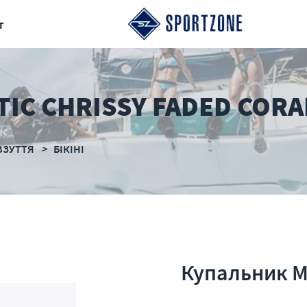
т
IC CHRISSY FADED CORA
ВЗУТТЯ
БІКІНІ
Купальник My