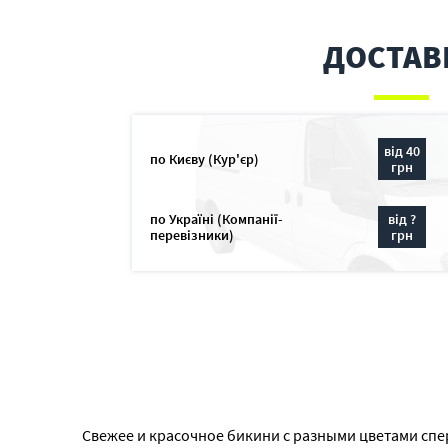
ДОСТАВ
від 40
по Києву (Кур'єр)
грн
по Україні (Компанії-
від ?
перевізники)
грн
Свежее и красочное бикини с разными цветами спер