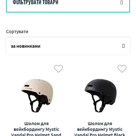
ФІЛЬТРУВАТИ ТОВАРИ
Сортувати
за новинками
по назві
від дешевих до дорогих
від дорогих до дешевих
по наявності
по акціям
Шолом для
Шолом для
вейкбордингу Mystic
вейкбордингу Mystic
Vandal Pro Helmet Sand
Vandal Pro Helmet Black