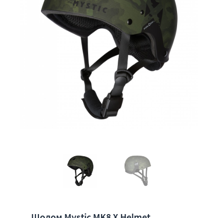
Шолом Mystic MK8 X Helmet