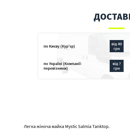
ДОСТАВ
від 40
по Києву (Кур'єр)
грн
по Україні (Компанії-
від ?
перевізники)
грн
Легка жіноча майка Mystic Salmia Tanktop.