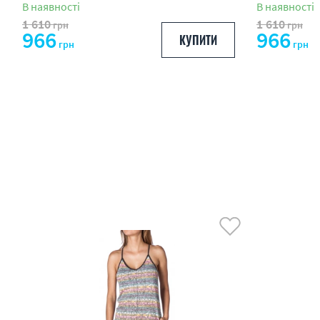
В наявності
В наявності
1 610
1 610
грн
грн
966
966
КУПИТИ
грн
грн