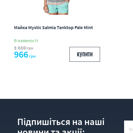
Майка Mystic Salmia Tanktop Pale Mint
В наявності
1 610
грн
966
КУПИТИ
грн
Підпишіться на наші
новини та акції: