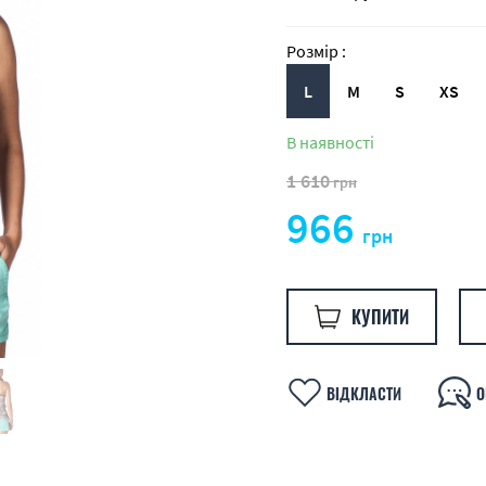
Розмір :
L
M
S
XS
В наявності
1 610
грн
966
грн
КУПИТИ
ВІДКЛАСТИ
О