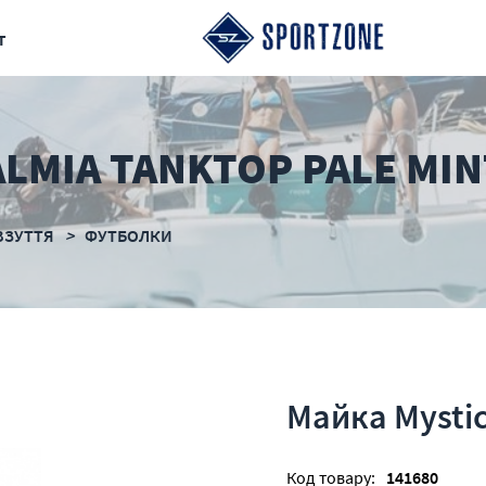
т
LMIA TANKTOP PALE MIN
ВЗУТТЯ
ФУТБОЛКИ
Майка Mystic
Код товару:
141680