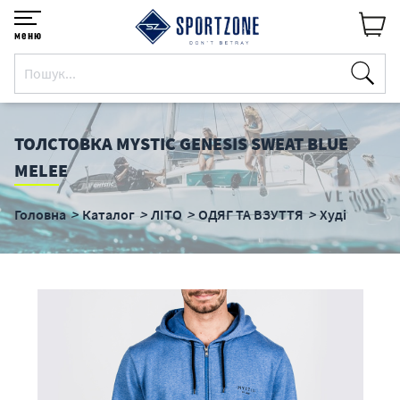
меню
ТОЛСТОВКА MYSTIC GENESIS SWEAT BLUE
MELEE
Головна
Каталог
ЛІТО
ОДЯГ ТА ВЗУТТЯ
Худі