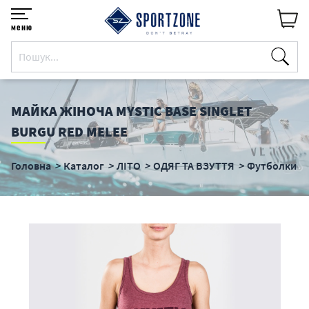
меню
МАЙКА ЖІНОЧА MYSTIC BASE SINGLET
BURGU RED MELEE
Головна
Каталог
ЛІТО
ОДЯГ ТА ВЗУТТЯ
Футболки