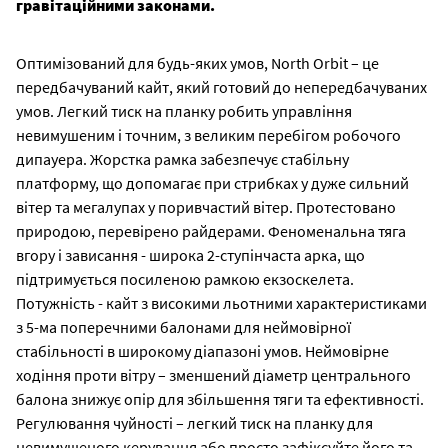
гравітаційними законами.
Оптимізований для будь-яких умов, North Orbit – це
передбачуваний кайт, який готовий до непередбачуваних
умов. Легкий тиск на планку робить управління
невимушеним і точним, з великим перебігом робочого
дипауера. Жорстка рамка забезпечує стабільну
платформу, що допомагає при стрибках у дуже сильний
вітер та мегалупах у поривчастий вітер. Протестовано
природою, перевірено райдерами. Феноменальна тяга
вгору і зависання - широка 2-ступінчаста арка, що
підтримується посиленою рамкою екзоскелета.
Потужність - кайт з високими льотними характеристиками
з 5-ма поперечними балонами для неймовірної
стабільності в широкому діапазоні умов. Неймовірне
ходіння проти вітру – зменшений діаметр центрального
балона знижує опір для збільшення тяги та ефективності.
Регулювання чуйності – легкий тиск на планку для
невимушеного керування або просто зафіксуйте його та