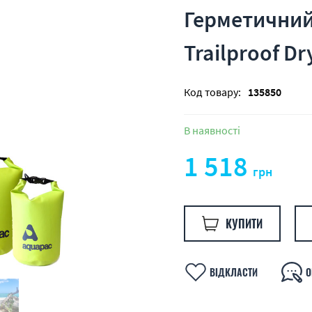
Герметичний
Trailproof Dr
Код товару:
135850
В наявності
1 518
грн
КУПИТИ
ВІДКЛАСТИ
О