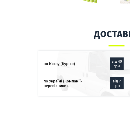
ДОСТАВ
від 40
по Києву (Кур'єр)
грн
по Україні (Компанії-
від ?
перевізники)
грн