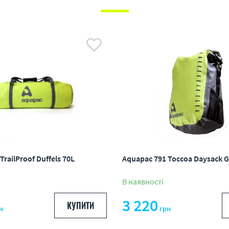
TrailProof Duffels 70L
Aquapac 791 Toccoa Daysack G
В наявності
3 220
КУПИТИ
н
грн