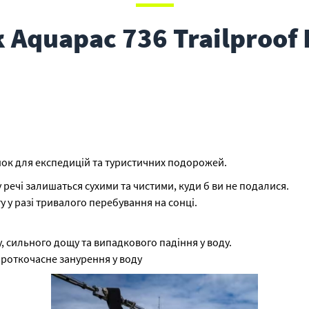
Aquapac 736 Trailproof 
ок для експедицій та туристичних подорожей.
 речі залишаться сухими та чистими, куди б ви не подалися.
 у разі тривалого перебування на сонці.
уду, сильного дощу та випадкового падіння у воду.
роткочасне занурення у воду