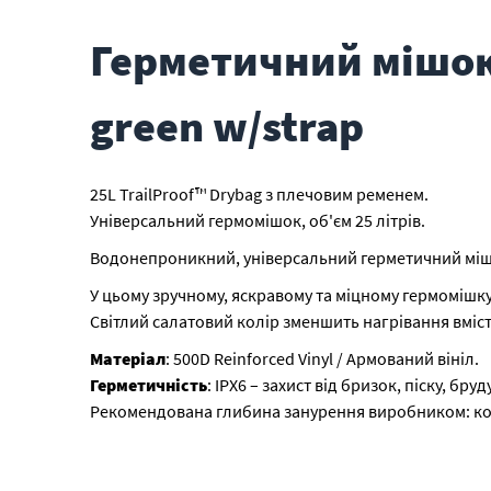
Герметичний мішок 
green w/strap
25L TrailProof™ Drybag з плечовим ременем.
Універсальний гермомішок, об'єм 25 літрів.
Водонепроникний, універсальний герметичний міш
У цьому зручному, яскравому та міцному гермомішку
Світлий салатовий колір зменшить нагрівання вмісту
Матеріал
: 500D Reinforced Vinyl / Армований вініл.
Герметичність
: IPX6 – захист від бризок, піску, бр
Рекомендована глибина занурення виробником: ко