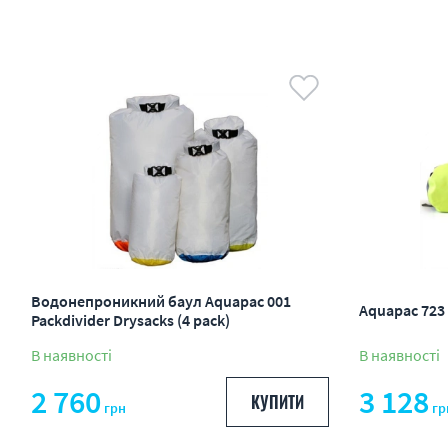
Водонепроникний баул Aquapac 001
Aquapac 723 
Packdivider Drysacks (4 pack)
В наявності
В наявності
2 760
3 128
КУПИТИ
грн
гр