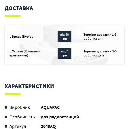
ДОСТАВКА
від 40
Терміни доставки 1-3
по Києву (Кур'єр)
грн
робочих дня
по Україні (Компанії-
від ?
Терміни доставки 3-5
перевізники)
грн
робочих днів
ХАРАКТЕРИСТИКИ
Виробник
AQUAPAC
Особливість
для радиостанций
Артикул
2649AQ