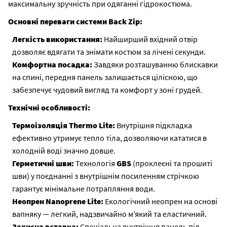
максимальну зручність при одяганні гідрокостюма.
Основні переваги системи Back Zip:
Легкість використання:
Найширший вхідний отвір
дозволяє вдягати та знімати костюм за лічені секунди.
Комфортна посадка:
Завдяки розташуванню блискавки
на спині, передня панель залишається цілісною, що
забезпечує чудовий вигляд та комфорт у зоні грудей.
Технічні особливості:
Термоізоляція Thermo Lite:
Внутрішня підкладка
ефективно утримує тепло тіла, дозволяючи кататися в
холодній воді значно довше.
Герметичні шви:
Технологія
GBS
(проклеєні та прошиті
шви) у поєднанні з внутрішнім посиленням стрічкою
гарантує мінімальне потрапляння води.
Неопрен Nanoprene Lite:
Екологічний неопрен на основі
вапняку — легкий, надзвичайно м'який та еластичний.
Захисна вставка:
Спеціальна внутрішня панель під