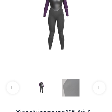
Жіночий гідрокостюм XCEL Axis X