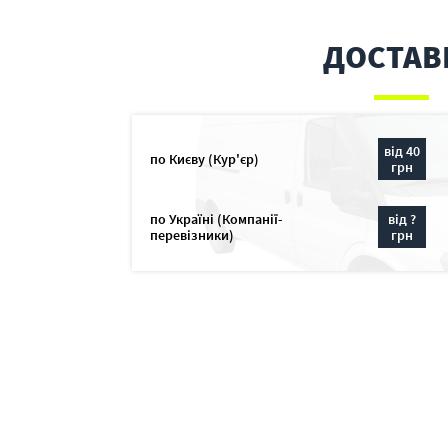
ДОСТАВ
від 40
по Києву (Кур'єр)
грн
по Україні (Компанії-
від ?
перевізники)
грн