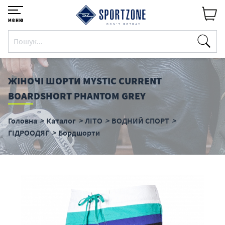
меню
ЖІНОЧІ ШОРТИ MYSTIC CURRENT
BOARDSHORT PHANTOM GREY
Головна
Каталог
ЛІТО
ВОДНИЙ СПОРТ
ГІДРООДЯГ
Бордшорти