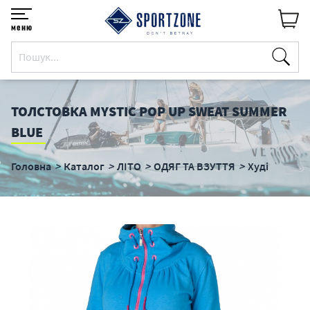
меню
ТОЛСТОВКА MYSTIC POP UP SWEAT SUMMER
BLUE
Головна
Каталог
ЛІТО
ОДЯГ ТА ВЗУТТЯ
Худі