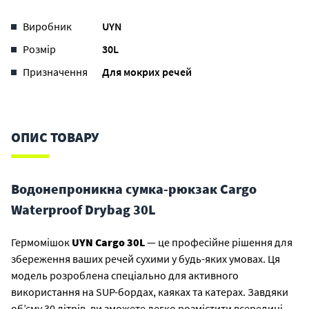
Виробник
UYN
Розмір
30L
Призначення
Для мокрих речей
ОПИС ТОВАРУ
Водонепроникна сумка-рюкзак Cargo
Waterproof Drybag 30L
Гермомішок
UYN
Cargo 30L
— це професійне рішення для
збереження ваших речей сухими у будь-яких умовах. Ця
модель розроблена спеціально для активного
використання на SUP-бордах, каяках та катерах. Завдяки
об’єму 30 літрів, ви зможете легко розмістити всередині