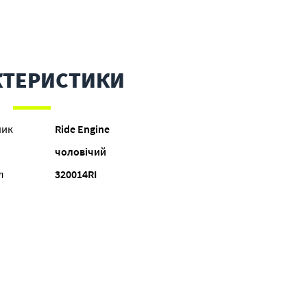
КТЕРИСТИКИ
ник
Ride Engine
чоловічий
л
320014RI