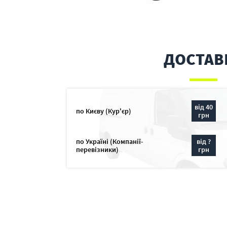
ДОСТАВ
від 40
по Києву (Кур'єр)
грн
по Україні (Компанії-
від ?
перевізники)
грн