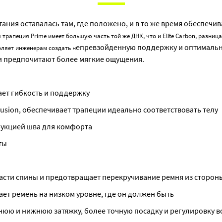
ния оставалась там, где положено, и в то же время обеспечив
трапеция Prime имеет большую часть той же ДНК, что и Elite Carbon, разница
епревзойденную поддержку и оптимально
ляет инженерам создать н
ии предпочитают более мягкие ощущения.
ает гибкость и поддержку
usion, обеспечивает трапеции идеально соответствовать телу
укцией шва для комфорта
ты
асти спины и предотвращает перекручивание ремня из стороны
ет ремень на низком уровне, где он должен быть
нюю и нижнюю затяжку, более точную посадку и регулировку в