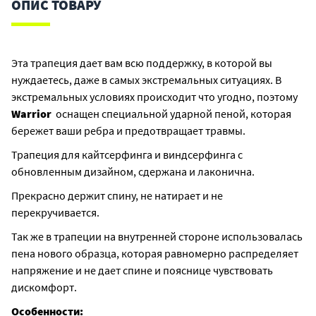
low
ОПИС ТОВАРУ
torque
system
–
Эта трапеция дает вам всю поддержку, в которой вы
кликер-
нуждаетесь, даже в самых экстремальных ситуациях. В
бар
экстремальных условиях происходит что угодно, поэтому
серии
Warrior
оснащен специальной ударной пеной, которая
4.0
бережет ваши ребра и предотвращает травмы.
с
Трапеция для кайтсерфинга и виндсерфинга с
двумя
обновленным дизайном, сдержана и лаконична.
точками
фиксации
Прекрасно держит спину, не натирает и не
Battle
перекручивается.
belt
Так же в трапеции на внутренней стороне использовалась
waist
пена нового образца, которая равномерно распределяет
closure
напряжение и не дает спине и пояснице чувствовать
–
дискомфорт.
широкий
пояс
Особенности: