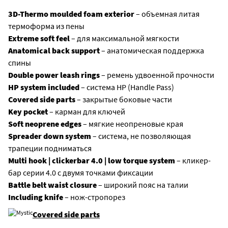
на
3D-Thermo moulded foam exterior
– объемная литая
талии
термоформа из пены
Including
Extreme soft feel
– для максимальной мягкости
knife
Anatomical back support
– анатомическая поддержка
–
спины
нож-
Double power leash rings
– ремень удвоенной прочности
стропорез
HP system included
– система HP (Handle Pass)
Covered side parts
– закрытые боковые части
Key pocket
– карман для ключей
Soft neoprene edges
– мягкие неопреновые края
Spreader down system
– система, не позволяющая
трапеции подниматься
Multi hook | clickerbar 4.0 | low torque system
– кликер-
бар серии 4.0 с двумя точками фиксации
Battle belt waist closure
– широкий пояс на талии
Including knife
– нож-стропорез
Covered side parts