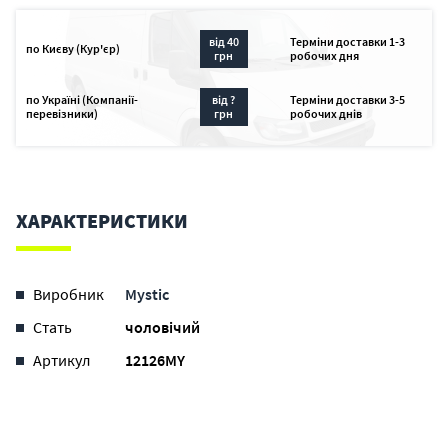
и
мягкие
предотвращает
неопреновые
від 40
Терміни доставки 1-3
по Києву (Кур'єр)
грн
робочих дня
травмы.
края
Spreader
по Україні (Компанії-
від ?
Терміни доставки 3-5
down
перевізники)
грн
робочих днів
system
–
система,
не
ХАРАКТЕРИСТИКИ
позволяющая
трапеции
подниматься
Виробник
Mystic
Multi
Стать
чоловічий
hook
|
Артикул
12126MY
clickerbar
4.0
|