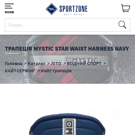
меню
ТРАПЕЦІЯ MYSTIC STAR WAIST HARNESS NAVY
Головна
Каталог
ЛІТО
ВОДНИЙ СПОРТ
КАЙТСЕРФІНГ
Кайт трапеція