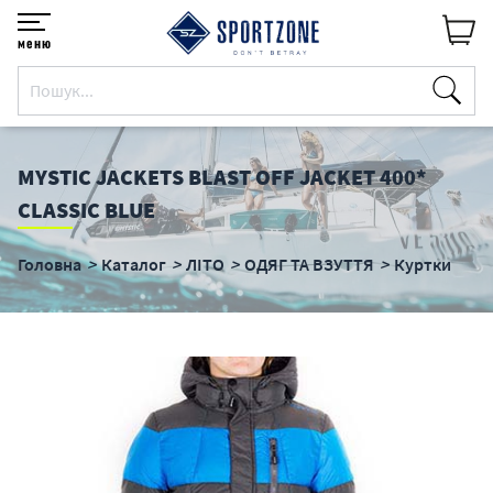
меню
MYSTIC JACKETS BLAST OFF JACKET 400*
CLASSIC BLUE
Головна
Каталог
ЛІТО
ОДЯГ ТА ВЗУТТЯ
Куртки