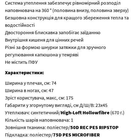
Система утеплення забезпечує рівномірний розподіл
наповнювача на 360 ° (половина внизу, половина зверху)
Безшовна конструкція для кращого збереження тепла та
водостійкості
Двостороння блискавка запобігає заїданню
Внутрішня кишеня для цінних речей
Різні за формою шнурки затяжки для зручного
регулювання капюшона у темряві
Не містить ПФУ
Характеристики:
Ширина у плечах, см: 74
Ширина в ногах, см: 47
Зріст користувача, макс, см: 175
Габарити у згорнутому вигляді, см Д/Ш/В: 23х45
Утеплювач: синтетичний/
High-Loft Hollowfibre
(670 г.)
Кількість шарів наповнювача: 1
Зовнішня тканина: поліестер/
50D REC PES RIPSTOP
Підкладка: поліестер/
75D PES MICROFIBER