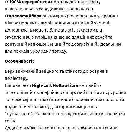
із
100% перероблених
матеріалів для захисту
навколишнього середовища. Наповнювач
із
холлофайбера
рівномірно розподілений усередині
мішка: половина вгорі, половина в нижній частині.
Доповнюють модель блискавка із захистом від
зачеплення, внутрішня кишеню для цінних речей та
контурний капюшон. Міцний та довговічний, ідеальний
для походів у холодну погоду.
Особливості:
Верх виконаний з міцного та стійкого до розривів
поліестеру.
Наповнювач
High-Loft Hollowfibre
- міцний та
зносостійкий холлофайбер створений шляхом переробки
та термоскріплення синтетичних порожнистих волокон з
додаванням силікону для гарної компресії та
"пухнастості", зберігає тепло, відводить вологу та швидко
сохне
Додаткові м'які флісові підкладки в області ніг і спини.