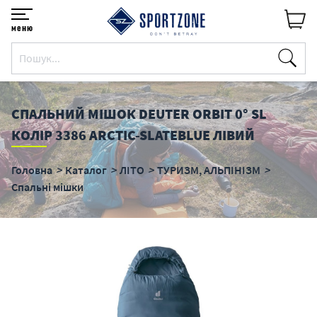
меню
СПАЛЬНИЙ МІШОК DEUTER ORBIT 0° SL
КОЛІР 3386 ARCTIC-SLATEBLUE ЛІВИЙ
Головна
Каталог
ЛІТО
ТУРИЗМ, АЛЬПІНІЗМ
Спальні мішки