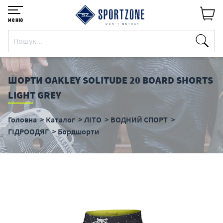
меню
ШОРТИ OAKLEY SOLITUDE 20 BOARD SHORTS
LIGHT GREY
Головна
Каталог
ЛІТО
ВОДНИЙ СПОРТ
ГІДРООДЯГ
Бордшорти