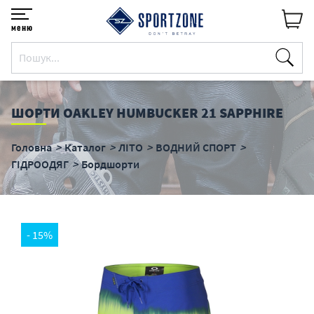
меню
ШОРТИ OAKLEY HUMBUCKER 21 SAPPHIRE
Головна
Каталог
ЛІТО
ВОДНИЙ СПОРТ
ГІДРООДЯГ
Бордшорти
- 15%