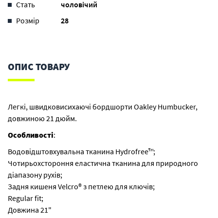
Стать
чоловічий
Розмір
28
ОПИС ТОВАРУ
Легкі, швидковисихаючі бордшорти Oakley Humbucker,
довжиною 21 дюйм.
Особливості
:
Водовідштовхувальна тканина Hydrofree™;
Чотирьохстороння еластична тканина для природного
діапазону рухів;
Задня кишеня Velcro® з петлею для ключів;
Regular fit;
Довжина 21"