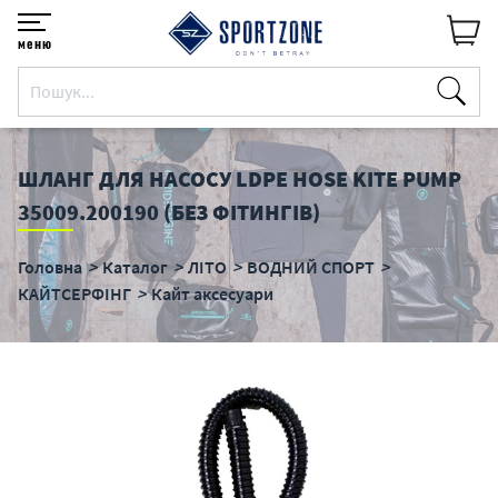
меню
ШЛАНГ ДЛЯ НАСОСУ LDPE HOSE KITE PUMP
35009.200190 (БЕЗ ФІТИНГІВ)
Головна
Каталог
ЛІТО
ВОДНИЙ СПОРТ
КАЙТСЕРФІНГ
Кайт аксесуари