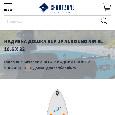
меню
НАДУВНА ДОШКА SUP JP ALROUND AIR SL
10.6 Х 32
Головна
Каталог
ЛІТО
ВОДНИЙ СПОРТ
SUP-БОРДІНГ
Дошки для сапбордінгу