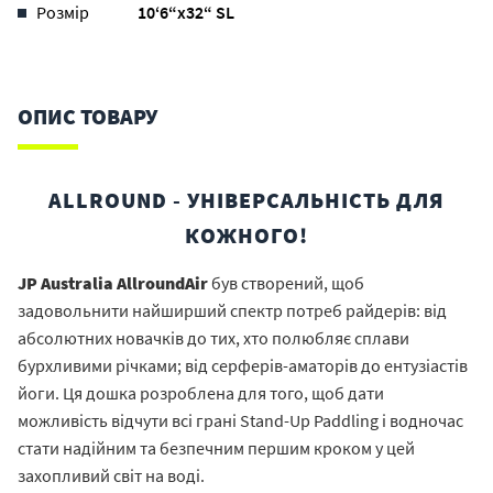
Розмір
10‘6“x32“ SL
ОПИС ТОВАРУ
ALLROUND - УНІВЕРСАЛЬНІСТЬ ДЛЯ
КОЖНОГО!
JP Australia AllroundAir
був створений, щоб
задовольнити найширший спектр потреб райдерів: від
абсолютних новачків до тих, хто полюбляє сплави
бурхливими річками; від серферів-аматорів до ентузіастів
йоги. Ця дошка розроблена для того, щоб дати
можливість відчути всі грані Stand-Up Paddling і водночас
стати надійним та безпечним першим кроком у цей
захопливий світ на воді.