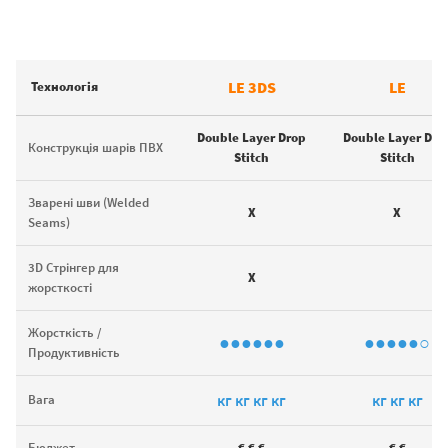
LE 3DS
LE
Технологія
Double Layer Drop
Double Layer Dro
Конструкція шарів ПВХ
Stitch
Stitch
Зварені шви (Welded
X
X
Seams)
3D Стрінгер для
X
жорсткості
Жорсткість /
●●●●●●
●●●●●○
Продуктивність
кг кг кг кг
кг кг кг
Вага
Бюджет
€ € €
€ €