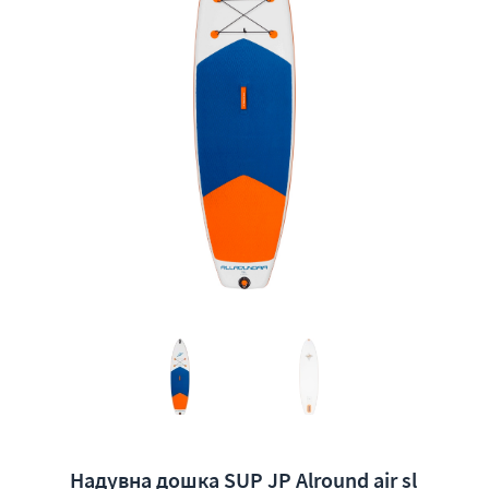
Надувна дошка SUP JP Alround air sl