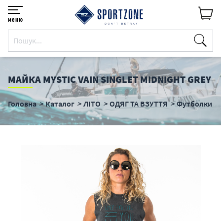
меню
МАЙКА MYSTIC VAIN SINGLET MIDNIGHT GREY
Головна
Каталог
ЛІТО
ОДЯГ ТА ВЗУТТЯ
Футболки