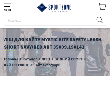
меню
ЛІШ ДЛЯ КАЙТУ MYSTIC KITE SAFETY LEASH
SHORT NAVY/RED ART 35009.190142
Головна
Каталог
ЛІТО
ВОДНИЙ СПОРТ
КАЙТСЕРФІНГ
Кайт аксесуари