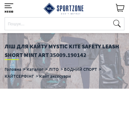
меню
ЛІШ ДЛЯ КАЙТУ MYSTIC KITE SAFETY LEASH
SHORT MINT ART 35009.190142
Головна
Каталог
ЛІТО
ВОДНИЙ СПОРТ
КАЙТСЕРФІНГ
Кайт аксесуари