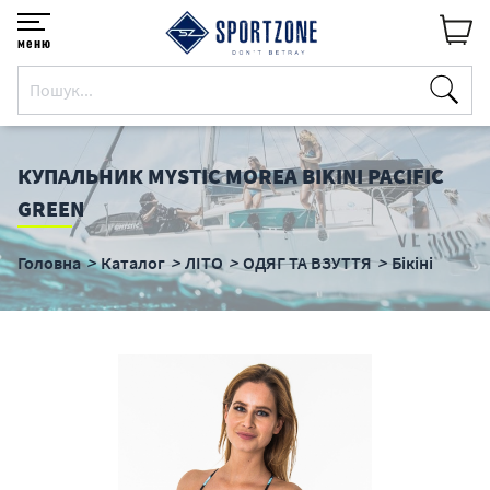
меню
КУПАЛЬНИК MYSTIC MOREA BIKINI PACIFIC
GREEN
Головна
Каталог
ЛІТО
ОДЯГ ТА ВЗУТТЯ
Бікіні