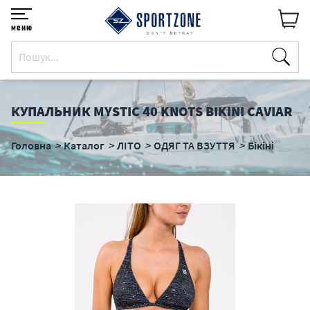
меню
КУПАЛЬНИК MYSTIC 40 KNOTS BIKINI CAVIAR
Головна
Каталог
ЛІТО
ОДЯГ ТА ВЗУТТЯ
Бікіні