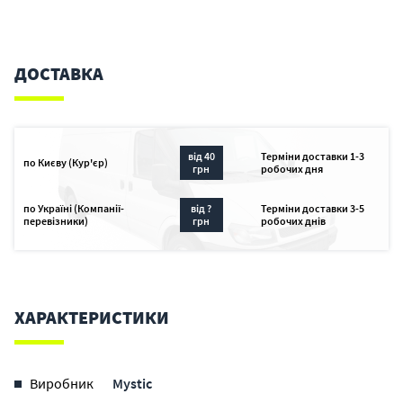
ДОСТАВКА
від 40
Терміни доставки 1-3
по Києву (Кур'єр)
грн
робочих дня
по Україні (Компанії-
від ?
Терміни доставки 3-5
перевізники)
грн
робочих днів
ХАРАКТЕРИСТИКИ
Виробник
Mystic