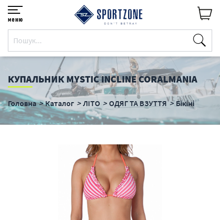
меню
КУПАЛЬНИК MYSTIC INCLINE CORALMANIA
Головна
Каталог
ЛІТО
ОДЯГ ТА ВЗУТТЯ
Бікіні